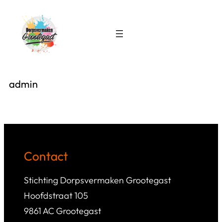
Ga
naar
de
inhoud
admin
Contact
Stichting Dorpsvermaken Grootegast
Hoofdstraat 105
9861 AC Grootegast